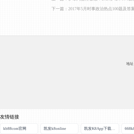
下一篇：2017年5月时事政治热点100题及答
地址：
友情链接
kb88com官网
凯发k8online
凯发K8App下载首页
668