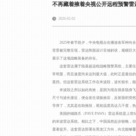
不再藏着掖着央视公开远程预警雷
2026-02-02
2025年春节前夕，中央电视台在播放各军种向全
背景被完整呈现，雷达阵面设计呈倾斜状，规模巨大
展示了这项战略装备的存在。
这套雷达属于陆基超远程战略预警系统，主要任务
常明显，而且速度尚未达到最大值，此时正是最佳的
遮挡。但这套雷达系统工作在米波段，波长较长，能
米波段之所以如此有效，是因为现在很多隐身飞行
尺寸与波长接近，便会发生谐振效应，反射面积突然增
导弹了，尤其是在助推段，尾焰温度高达几千度，热
美国的铺路爪（PAVE PAWS）雷达系统是上
的米波雷达系统。相比之下，中国虽然起步较晚，但
显著提升。这套雷达部署在黑龙江方向，向北能够覆