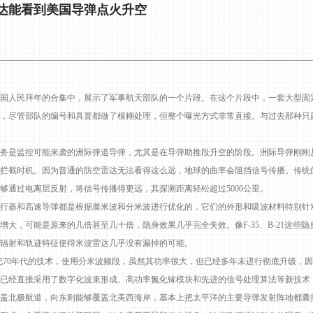
达能看到美国导弹点火升空
国人民拜年的合集中，展示了军事航天部队的一个片段。在这个片段中，一套大型固
，尽管部队的编号和具置都做了模糊处理，但整个曝光方式非常直接。与过去那种只
是监控可能来袭的洲际弹道导弹，尤其是在导弹助推段升空的阶段。洲际导弹刚刚
拦截时机。因为普通的防空雷达无法看得这么远，地球的曲率会阻挡信号传播。传统
够通过电离层反射，将信号传播得更远，其探测距离轻松超过5000公里。
器和高速导弹都是根据厘米波和分米波进行优化的，它们的外形和吸波材料特别针
大，可能是原来的几倍甚至几十倍，隐身效果几乎完全失效。像F-35、B-21这些
辐射和轨迹特征使得米波雷达几乎没有漏掉的可能。
世纪70年代的技术，使用分米波频段，虽然其功率很大，但已经多年未进行彻底升级，
已经直接采用了数字化波束形成、高功率氮化镓模块和先进的信号处理算法等新技术
盖北极航道，向东则能够覆盖北美西海岸，基本上把太平洋的主要导弹发射阵地都囊