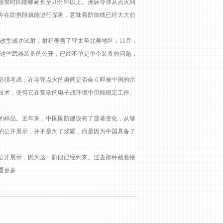
警时间能够延长至20分钟以上。洲际导弹从点火到
今在助推段就能进行探测，意味着防御线已经大大前
G改型成功试射，射程覆盖了亚太至北美地区；11月，
。这些武器装备的公开，已经不单是单个装备的问题，
必须考虑，在导弹点火的瞬间是否会立即被中国的雷
技术，使得它在复杂的电子战环境中仍能稳定工作。
。
的样品。近年来，中国国防建设有了显著变化，从够
的公开展示，并不是为了炫耀，而是因为中国具备了
公开展示，因为这一阶段已经到来。过去那种藏着掖
看更多