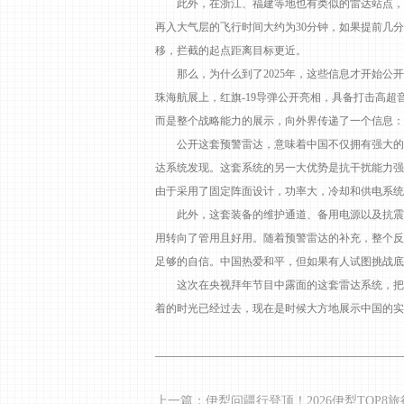
此外，在浙江、福建等地也有类似的雷达站点，形
再入大气层的飞行时间大约为30分钟，如果提前几
移，拦截的起点距离目标更近。
那么，为什么到了2025年，这些信息才开始公开？
珠海航展上，红旗-19导弹公开亮相，具备打击高
而是整个战略能力的展示，向外界传递了一个信息
公开这套预警雷达，意味着中国不仅拥有强大的打
达系统发现。这套系统的另一大优势是抗干扰能力强
由于采用了固定阵面设计，功率大，冷却和供电系统
此外，这套装备的维护通道、备用电源以及抗震设
用转向了管用且好用。随着预警雷达的补充，整个反
足够的自信。中国热爱和平，但如果有人试图挑战底
这次在央视拜年节目中露面的这套雷达系统，把中
着的时光已经过去，现在是时候大方地展示中国的实
上一篇：伊犁问疆行登顶！2026伊犁TOP8