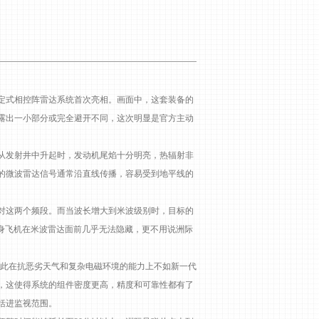
定式相控阵雷达系统首次亮相。画面中，这套装备的
露出一小部分或完全避开不同，这次明显是官方主动
从发射井中升起时，发动机尾焰十分明亮，热辐射非
的微波雷达信号通常沿直线传播，容易受到地平线的
对这两个频段。而当波长增大到米波级别时，目标的
隐身飞机在米波雷达面前几乎无法隐藏，更不用说洲际
因此在抗恶劣天气和复杂电磁环境的能力上不如新一代
，这使得系统的组件密度更高，精度和可靠性都有了
括进监视范围。