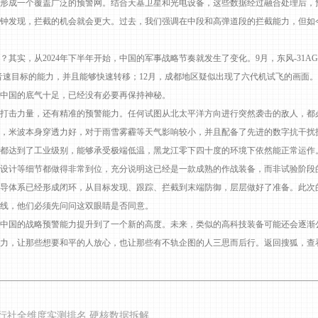
成一个覆盖广泛的预警网。结合天基卫星和光电设备，这些数据经过融合处理后，预
分钟发现，拦截的机会就会更大。过去，我们强调在中段和高弹道段的拦截能力，但如
其实，从2024年下半年开始，中国的军事战略节奏就发生了变化。9月，东风-31A
超音速目标的能力，并且能够快速转移；12月，成都地区疑似出现了六代机试飞的画面
：中国的底气十足，已经没有必要再保持神秘。
击力量，还有精准的预警能力。任何试图从北太平洋方向进行突然袭击的敌人，都
，米波本身穿透力好，对于雨雪雾霾等天气影响较小，并且配备了先进的数字抗干扰
都达到了工业级别，能够承受极端低温，黑龙江零下四十度的环境下依然能正常运作
计等细节都做得非常到位，充分说明这已经是一款成熟的作战装备，而非试验阶段
导体系已经形成闭环，从目标发现、跟踪、拦截到末端防御，层层做好了准备。此次
线，他们必须先问问这双眼睛是否同意。
国的战略预警能力提升到了一个新的高度。未来，类似的高科技装备可能还会逐渐
力，让那些想要和平的人放心，也让那些有不轨企图的人三思而后行。返回搜狐，查
旅行社全维度实测排名 硬核数据拆解